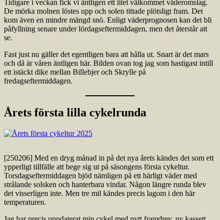
Tidigare i veckan fick vi äntligen ett litet välkommet väderomslag.
De mörka molnen löstes upp och solen tittade plötsligt fram. Det
kom även en mindre mängd snö. Enligt väderprognosen kan det bli
påfyllning senare under lördagseftermiddagen, men det återstår att
se.
Fast just nu gäller det egentligen bara att hålla ut. Snart är det mars
och då är våren äntligen här. Bilden ovan tog jag som hastigast intill
ett istäckt dike mellan Billebjer och Skrylle på
fredagseftermiddagen.
Årets första lilla cykelrunda
[250206] Med en dryg månad in på det nya årets kändes det som ett
ypperligt tillfälle att bege sig ut på säsongens första cykeltur.
Torsdagseftermiddagen bjöd nämligen på ett härligt väder med
strålande solsken och hanterbara vindar. Någon längre runda blev
det visserligen inte. Men tre mil kändes precis lagom i den här
temperaturen.
Jag har precis uppdaterat min cykel med nytt framdrev, ny kassett