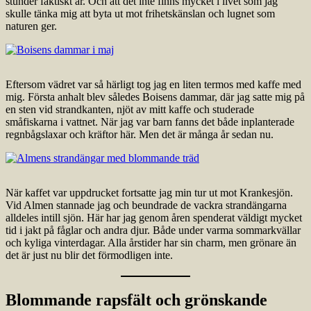
stunder faktiskt är. Och att det inte finns mycket i livet som jag
skulle tänka mig att byta ut mot frihetskänslan och lugnet som
naturen ger.
Eftersom vädret var så härligt tog jag en liten termos med kaffe med
mig. Första anhalt blev således Boisens dammar, där jag satte mig på
en sten vid strandkanten, njöt av mitt kaffe och studerade
småfiskarna i vattnet. När jag var barn fanns det både inplanterade
regnbågslaxar och kräftor här. Men det är många år sedan nu.
När kaffet var uppdrucket fortsatte jag min tur ut mot Krankesjön.
Vid Almen stannade jag och beundrade de vackra strandängarna
alldeles intill sjön. Här har jag genom åren spenderat väldigt mycket
tid i jakt på fåglar och andra djur. Både under varma sommarkvällar
och kyliga vinterdagar. Alla årstider har sin charm, men grönare än
det är just nu blir det förmodligen inte.
Blommande rapsfält och grönskande