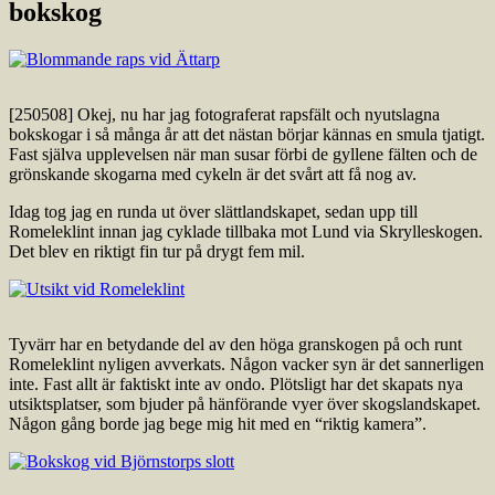
bokskog
[250508] Okej, nu har jag fotograferat rapsfält och nyutslagna
bokskogar i så många år att det nästan börjar kännas en smula tjatigt.
Fast själva upplevelsen när man susar förbi de gyllene fälten och de
grönskande skogarna med cykeln är det svårt att få nog av.
Idag tog jag en runda ut över slättlandskapet, sedan upp till
Romeleklint innan jag cyklade tillbaka mot Lund via Skrylleskogen.
Det blev en riktigt fin tur på drygt fem mil.
Tyvärr har en betydande del av den höga granskogen på och runt
Romeleklint nyligen avverkats. Någon vacker syn är det sannerligen
inte. Fast allt är faktiskt inte av ondo. Plötsligt har det skapats nya
utsiktsplatser, som bjuder på hänförande vyer över skogslandskapet.
Någon gång borde jag bege mig hit med en “riktig kamera”.