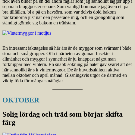
fick även bilder på en del andra fåglar som jag sannolikt lägger upp i
separata bloggposter senare. Som vanligt bommade jag även ett par
bra tillfällen, bl a på en havsörn, som var delvis dold bakom
trädkronorna just när den passerade mig, och en gröngöling som
ständigt gömde sig bakom en trädstam.
En intressant iakttagelse så här års är de myggor som svärmar i både
stora och små grupper. Ofta i närheten av granar. Insekter i
allmänhet och myggor i synnerhet är ju knappast något man
förknippar med vintern. En snabb sökning på nätet gav svaret att det
här sannolikt är s k vintermyggor. De är huvudsakligen aktiva
mellan oktober och april månad. Gissningsvis utgör de därmed en
viktig föda för många småfåglar.
OKTOBER
Solig lördag och träd som börjar skifta
färg