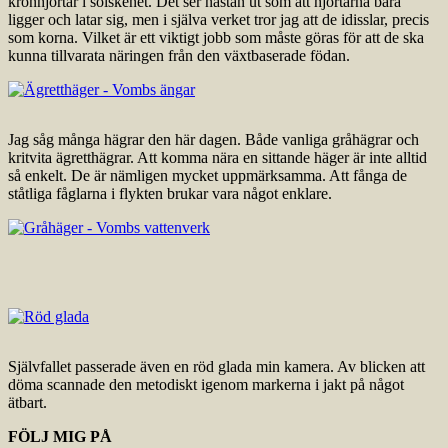
kronhjortar i solskenet. Det ser nästan ut som att hjortarna bara
ligger och latar sig, men i själva verket tror jag att de idisslar, precis
som korna. Vilket är ett viktigt jobb som måste göras för att de ska
kunna tillvarata näringen från den växtbaserade födan.
Jag såg många hägrar den här dagen. Både vanliga gråhägrar och
kritvita ägretthägrar. Att komma nära en sittande häger är inte alltid
så enkelt. De är nämligen mycket uppmärksamma. Att fånga de
ståtliga fåglarna i flykten brukar vara något enklare.
Självfallet passerade även en röd glada min kamera. Av blicken att
döma scannade den metodiskt igenom markerna i jakt på något
ätbart.
FÖLJ MIG PÅ