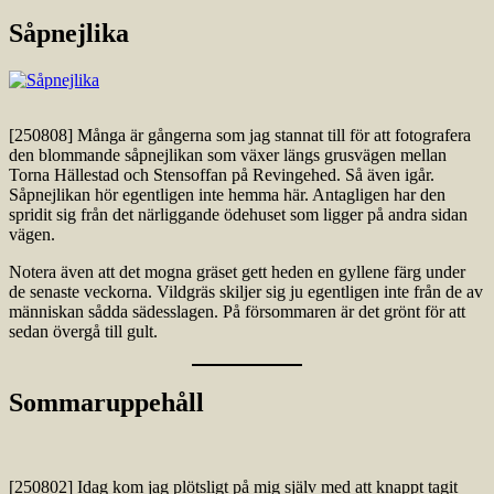
Såpnejlika
[250808] Många är gångerna som jag stannat till för att fotografera
den blommande såpnejlikan som växer längs grusvägen mellan
Torna Hällestad och Stensoffan på Revingehed. Så även igår.
Såpnejlikan hör egentligen inte hemma här. Antagligen har den
spridit sig från det närliggande ödehuset som ligger på andra sidan
vägen.
Notera även att det mogna gräset gett heden en gyllene färg under
de senaste veckorna. Vildgräs skiljer sig ju egentligen inte från de av
människan sådda sädesslagen. På försommaren är det grönt för att
sedan övergå till gult.
Sommaruppehåll
[250802] Idag kom jag plötsligt på mig själv med att knappt tagit