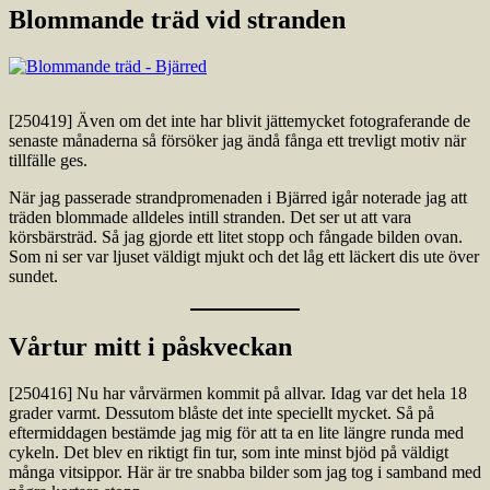
Blommande träd vid stranden
[250419] Även om det inte har blivit jättemycket fotograferande de
senaste månaderna så försöker jag ändå fånga ett trevligt motiv när
tillfälle ges.
När jag passerade strandpromenaden i Bjärred igår noterade jag att
träden blommade alldeles intill stranden. Det ser ut att vara
körsbärsträd. Så jag gjorde ett litet stopp och fångade bilden ovan.
Som ni ser var ljuset väldigt mjukt och det låg ett läckert dis ute över
sundet.
Vårtur mitt i påskveckan
[250416] Nu har vårvärmen kommit på allvar. Idag var det hela 18
grader varmt. Dessutom blåste det inte speciellt mycket. Så på
eftermiddagen bestämde jag mig för att ta en lite längre runda med
cykeln. Det blev en riktigt fin tur, som inte minst bjöd på väldigt
många vitsippor. Här är tre snabba bilder som jag tog i samband med