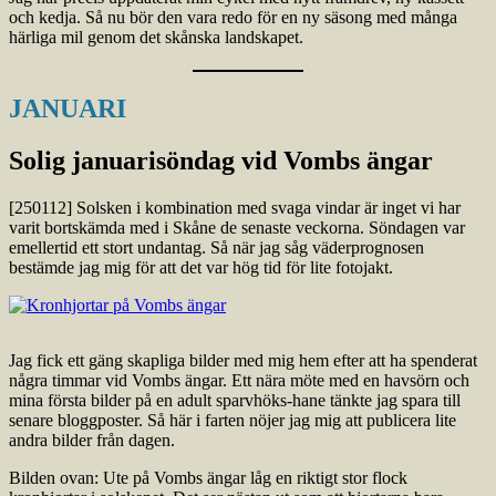
och kedja. Så nu bör den vara redo för en ny säsong med många
härliga mil genom det skånska landskapet.
JANUARI
Solig januarisöndag vid Vombs ängar
[250112] Solsken i kombination med svaga vindar är inget vi har
varit bortskämda med i Skåne de senaste veckorna. Söndagen var
emellertid ett stort undantag. Så när jag såg väderprognosen
bestämde jag mig för att det var hög tid för lite fotojakt.
Jag fick ett gäng skapliga bilder med mig hem efter att ha spenderat
några timmar vid Vombs ängar. Ett nära möte med en havsörn och
mina första bilder på en adult sparvhöks-hane tänkte jag spara till
senare bloggposter. Så här i farten nöjer jag mig att publicera lite
andra bilder från dagen.
Bilden ovan: Ute på Vombs ängar låg en riktigt stor flock