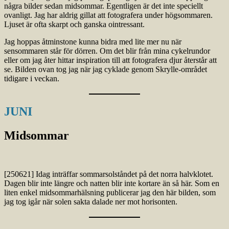
några bilder sedan midsommar. Egentligen är det inte speciellt
ovanligt. Jag har aldrig gillat att fotografera under högsommaren.
Ljuset är ofta skarpt och ganska ointressant.
Jag hoppas åtminstone kunna bidra med lite mer nu när
sensommaren står för dörren. Om det blir från mina cykelrundor
eller om jag åter hittar inspiration till att fotografera djur återstår att
se. Bilden ovan tog jag när jag cyklade genom Skrylle-området
tidigare i veckan.
JUNI
Midsommar
[250621] Idag inträffar sommarsolståndet på det norra halvklotet.
Dagen blir inte längre och natten blir inte kortare än så här. Som en
liten enkel midsommarhälsning publicerar jag den här bilden, som
jag tog igår när solen sakta dalade ner mot horisonten.