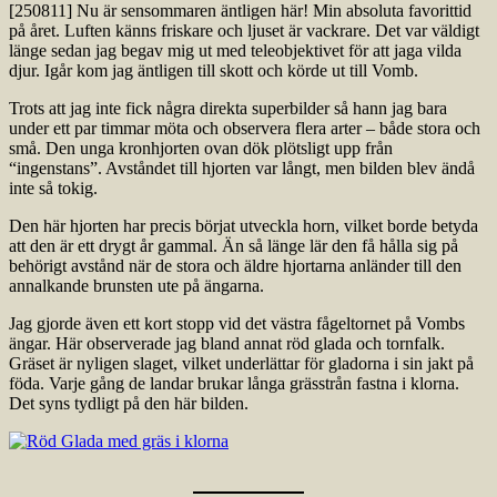
[250811] Nu är sensommaren äntligen här! Min absoluta favorittid
på året. Luften känns friskare och ljuset är vackrare. Det var väldigt
länge sedan jag begav mig ut med teleobjektivet för att jaga vilda
djur. Igår kom jag äntligen till skott och körde ut till Vomb.
Trots att jag inte fick några direkta superbilder så hann jag bara
under ett par timmar möta och observera flera arter – både stora och
små. Den unga kronhjorten ovan dök plötsligt upp från
“ingenstans”. Avståndet till hjorten var långt, men bilden blev ändå
inte så tokig.
Den här hjorten har precis börjat utveckla horn, vilket borde betyda
att den är ett drygt år gammal. Än så länge lär den få hålla sig på
behörigt avstånd när de stora och äldre hjortarna anländer till den
annalkande brunsten ute på ängarna.
Jag gjorde även ett kort stopp vid det västra fågeltornet på Vombs
ängar. Här observerade jag bland annat röd glada och tornfalk.
Gräset är nyligen slaget, vilket underlättar för gladorna i sin jakt på
föda. Varje gång de landar brukar långa grässtrån fastna i klorna.
Det syns tydligt på den här bilden.