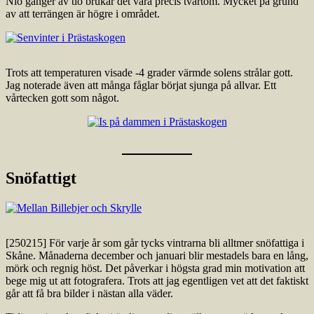
Nio gånger av tio brukar det vara precis tvärtom. Mycket på grund
av att terrängen är högre i området.
Trots att temperaturen visade -4 grader värmde solens strålar gott.
Jag noterade även att många fåglar börjat sjunga på allvar. Ett
vårtecken gott som något.
Snöfattigt
[250215] För varje år som går tycks vintrarna bli alltmer snöfattiga i
Skåne. Månaderna december och januari blir mestadels bara en lång,
mörk och regnig höst. Det påverkar i högsta grad min motivation att
bege mig ut att fotografera. Trots att jag egentligen vet att det faktiskt
går att få bra bilder i nästan alla väder.