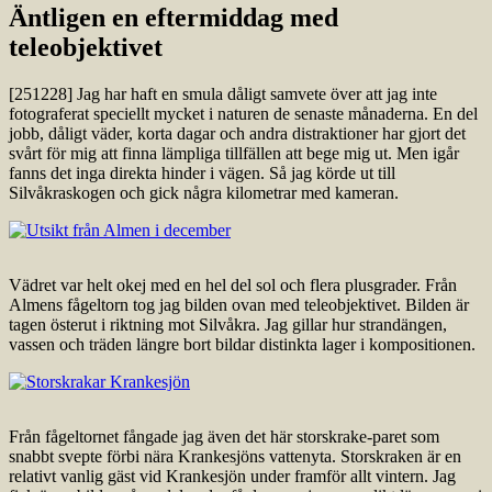
Äntligen en eftermiddag med
teleobjektivet
[251228] Jag har haft en smula dåligt samvete över att jag inte
fotograferat speciellt mycket i naturen de senaste månaderna. En del
jobb, dåligt väder, korta dagar och andra distraktioner har gjort det
svårt för mig att finna lämpliga tillfällen att bege mig ut. Men igår
fanns det inga direkta hinder i vägen. Så jag körde ut till
Silvåkraskogen och gick några kilometrar med kameran.
Vädret var helt okej med en hel del sol och flera plusgrader. Från
Almens fågeltorn tog jag bilden ovan med teleobjektivet. Bilden är
tagen österut i riktning mot Silvåkra. Jag gillar hur strandängen,
vassen och träden längre bort bildar distinkta lager i kompositionen.
Från fågeltornet fångade jag även det här storskrake-paret som
snabbt svepte förbi nära Krankesjöns vattenyta. Storskraken är en
relativt vanlig gäst vid Krankesjön under framför allt vintern. Jag