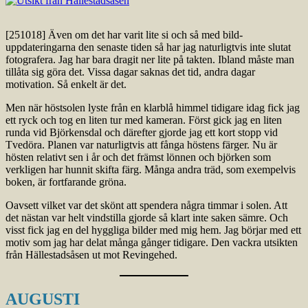
[251018] Även om det har varit lite si och så med bild-
uppdateringarna den senaste tiden så har jag naturligtvis inte slutat
fotografera. Jag har bara dragit ner lite på takten. Ibland måste man
tillåta sig göra det. Vissa dagar saknas det tid, andra dagar
motivation. Så enkelt är det.
Men när höstsolen lyste från en klarblå himmel tidigare idag fick jag
ett ryck och tog en liten tur med kameran. Först gick jag en liten
runda vid Björkensdal och därefter gjorde jag ett kort stopp vid
Tvedöra. Planen var naturligtvis att fånga höstens färger. Nu är
hösten relativt sen i år och det främst lönnen och björken som
verkligen har hunnit skifta färg. Många andra träd, som exempelvis
boken, är fortfarande gröna.
Oavsett vilket var det skönt att spendera några timmar i solen. Att
det nästan var helt vindstilla gjorde så klart inte saken sämre. Och
visst fick jag en del hyggliga bilder med mig hem. Jag börjar med ett
motiv som jag har delat många gånger tidigare. Den vackra utsikten
från Hällestadsåsen ut mot Revingehed.
AUGUSTI