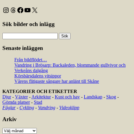
Instagram
Threads
Facebook
YouTube
X
Sök bilder och inlägg
Sök
efter:
Senaste inläggen
Från bildflödet…
Vandring i Brösarp: Backaleden, blommande gullvivor och
Verkeåns dalgång
Körsbärsdalens vitsippor
Vårens flitigaste sångare har anlänt till Skåne
KATEGORIER OCH ETIKETTER
Djur
-
Växter
-
Arkitektur
-
Kust och hav
-
Landskap
-
Skog
-
Gömda platser
-
Stad
Fåglar
-
Cykling
-
Vandring
-
Videoklipp
Arkiv
Arkiv