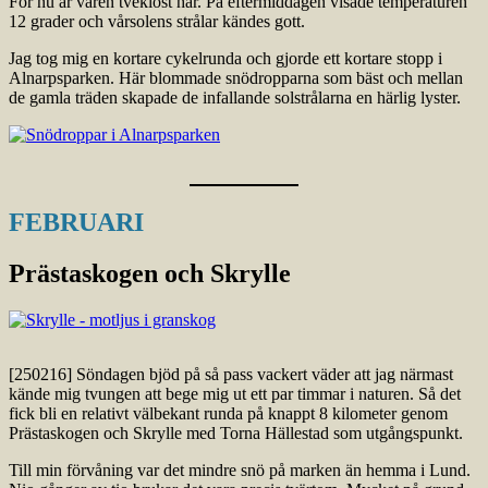
För nu är våren tveklöst här. På eftermiddagen visade temperaturen
12 grader och vårsolens strålar kändes gott.
Jag tog mig en kortare cykelrunda och gjorde ett kortare stopp i
Alnarpsparken. Här blommade snödropparna som bäst och mellan
de gamla träden skapade de infallande solstrålarna en härlig lyster.
FEBRUARI
Prästaskogen och Skrylle
[250216] Söndagen bjöd på så pass vackert väder att jag närmast
kände mig tvungen att bege mig ut ett par timmar i naturen. Så det
fick bli en relativt välbekant runda på knappt 8 kilometer genom
Prästaskogen och Skrylle med Torna Hällestad som utgångspunkt.
Till min förvåning var det mindre snö på marken än hemma i Lund.