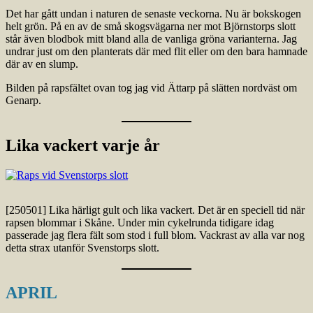
Det har gått undan i naturen de senaste veckorna. Nu är bokskogen
helt grön. På en av de små skogsvägarna ner mot Björnstorps slott
står även blodbok mitt bland alla de vanliga gröna varianterna. Jag
undrar just om den planterats där med flit eller om den bara hamnade
där av en slump.
Bilden på rapsfältet ovan tog jag vid Ättarp på slätten nordväst om
Genarp.
Lika vackert varje år
[250501] Lika härligt gult och lika vackert. Det är en speciell tid när
rapsen blommar i Skåne. Under min cykelrunda tidigare idag
passerade jag flera fält som stod i full blom. Vackrast av alla var nog
detta strax utanför Svenstorps slott.
APRIL