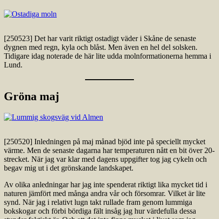
[250523] Det har varit riktigt ostadigt väder i Skåne de senaste
dygnen med regn, kyla och blåst. Men även en hel del solsken.
Tidigare idag noterade de här lite udda molnformationerna hemma i
Lund.
Gröna maj
[250520] Inledningen på maj månad bjöd inte på speciellt mycket
värme. Men de senaste dagarna har temperaturen nått en bit över 20-
strecket. När jag var klar med dagens uppgifter tog jag cykeln och
begav mig ut i det grönskande landskapet.
Av olika anledningar har jag inte spenderat riktigt lika mycket tid i
naturen jämfört med många andra vår och försomrar. Vilket är lite
synd. När jag i relativt lugn takt rullade fram genom lummiga
bokskogar och förbi bördiga fält insåg jag hur värdefulla dessa