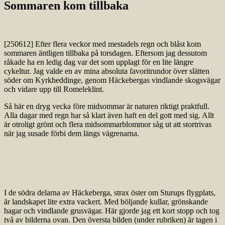
Sommaren kom tillbaka
[250612] Efter flera veckor med mestadels regn och blåst kom
sommaren äntligen tillbaka på torsdagen. Eftersom jag dessutom
råkade ha en ledig dag var det som upplagt för en lite längre
cykeltur. Jag valde en av mina absoluta favoritrundor över slätten
söder om Kyrkheddinge, genom Häckebergas vindlande skogsvägar
och vidare upp till Romeleklint.
Så här en dryg vecka före midsommar är naturen riktigt praktfull.
Alla dagar med regn har så klart även haft en del gott med sig. Allt
är otroligt grönt och flera midsommarblommor såg ut att stortrivas
när jag susade förbi dem längs vägrenarna.
I de södra delarna av Häckeberga, strax öster om Sturups flygplats,
är landskapet lite extra vackert. Med böljande kullar, grönskande
hagar och vindlande grusvägar. Här gjorde jag ett kort stopp och tog
två av bilderna ovan. Den översta bilden (under rubriken) är tagen i