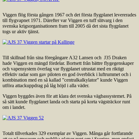
Viggen flög första gången 1967 och det första flygplanet levererades
till flygvapnet 1971. Därefter var Viggen en tuff slitvarg i den
svenska krigsorganisationen fram till 2005 då det sista flygplanet
togs ur aktiv tjänst.
Till skillnad från sina föregångare A32 Lansen och J35 Draken
hade Viggen en mängd fördelar. Bortsett från bättre flygegenskaper
och vapensystem överlag var flygplanet utrustat med en riktigt
effektiv radar som gav piloten en god överblick i luftrummet och i
kombination med en så kallad ”centralkalkylator” kunde Viggen
utföra attackuppdrag på låg höjd i alla väder.
Viggen byggdes även för att klara det svenska vägbassystemet. På
så sätt kunde flygplanet landa och starta på korta vägsträckor runt
om i landet.
Totalt tillverkades 329 exemplar av Viggen. Många går fortfarande
att se på museum och publika platser runt om i Sverige, men endast