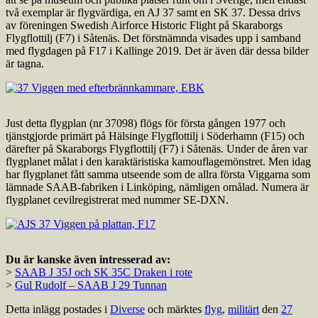
två exemplar är flygvärdiga, en AJ 37 samt en SK 37. Dessa drivs
av föreningen Swedish Airforce Historic Flight på Skaraborgs
Flygflottilj (F7) i Såtenäs. Det förstnämnda visades upp i samband
med flygdagen på F17 i Kallinge 2019. Det är även där dessa bilder
är tagna.
Just detta flygplan (nr 37098) flögs för första gången 1977 och
tjänstgjorde primärt på Hälsinge Flygflottilj i Söderhamn (F15) och
därefter på Skaraborgs Flygflottilj (F7) i Såtenäs. Under de åren var
flygplanet målat i den karaktäristiska kamouflagemönstret. Men idag
har flygplanet fått samma utseende som de allra första Viggarna som
lämnade SAAB-fabriken i Linköping, nämligen omålad. Numera är
flygplanet cevilregistrerat med nummer SE-DXN.
Du är kanske även intresserad av:
>
SAAB J 35J och SK 35C Draken i rote
>
Gul Rudolf – SAAB J 29 Tunnan
Detta inlägg postades i
Diverse
och märktes
flyg
,
militärt
den
27