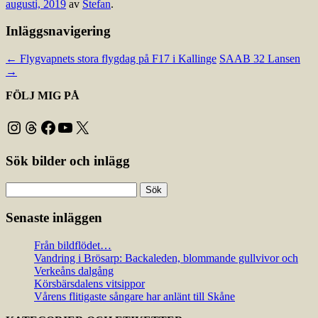
augusti, 2019
av
Stefan
.
Inläggsnavigering
←
Flygvapnets stora flygdag på F17 i Kallinge
SAAB 32 Lansen
→
FÖLJ MIG PÅ
Instagram
Threads
Facebook
YouTube
X
Sök bilder och inlägg
Sök
efter:
Senaste inläggen
Från bildflödet…
Vandring i Brösarp: Backaleden, blommande gullvivor och
Verkeåns dalgång
Körsbärsdalens vitsippor
Vårens flitigaste sångare har anlänt till Skåne