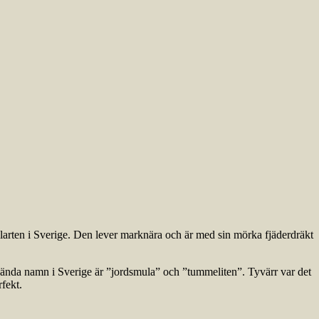
larten i Sverige. Den lever marknära och är med sin mörka fjäderdräkt
nvända namn i Sverige är ”jordsmula” och ”tummeliten”. Tyvärr var det
rfekt.