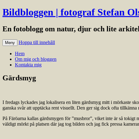
Bildbloggen | fotograf Stefan Ol
En fotoblogg om natur, djur och lite arkit
Hoppa till innehåll
Meny
Hem
Om mig och bloggen
Kontakta mig
Gärdsmyg
I fredags lyckades jag lokalisera en liten gärdsmyg mitt i mörkaste 
ganska svår att upptäcka rent visuellt. Den ger sig dock ofta tillkänna
På Färöarna kallas gärdsmygen för ”musbror”, viket inte är så tokigt
väldigt mörkt på platsen där jag tog bilden och jag fick pressa kameran r