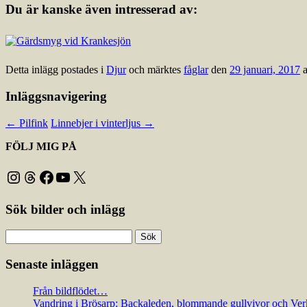
Du är kanske även intresserad av:
Detta inlägg postades i
Djur
och märktes
fåglar
den
29 januari, 2017
Inläggsnavigering
←
Pilfink
Linnebjer i vinterljus
→
FÖLJ MIG PÅ
Instagram
Threads
Facebook
YouTube
X
Sök bilder och inlägg
Sök
efter:
Senaste inläggen
Från bildflödet…
Vandring i Brösarp: Backaleden, blommande gullvivor och Ver