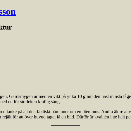
sson
ektur
skogen. Gärdsmygen är med en vikt på ynka 10 gram den näst minsta fåge
 med en för storleken kraftig sång.
 med tanke på att den faktiskt påminner om en liten mus. Andra äldre a
ejält för att över huvud taget få en bild. Därför är kvalitén inte helt pe