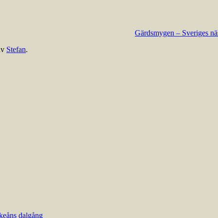
Gärdsmygen – Sveriges näs
av
Stefan
.
keåns dalgång