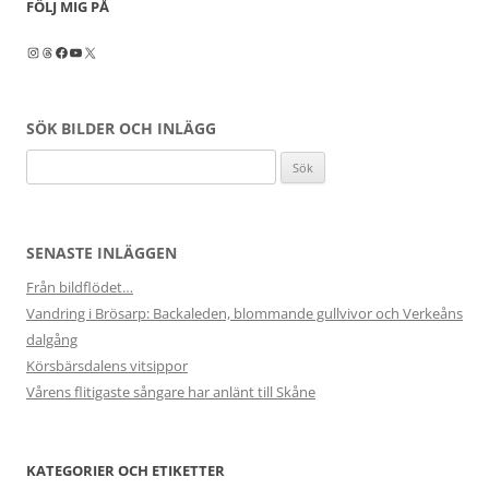
FÖLJ MIG PÅ
Instagram
Threads
Facebook
YouTube
X
SÖK BILDER OCH INLÄGG
Sök
efter:
SENASTE INLÄGGEN
Från bildflödet…
Vandring i Brösarp: Backaleden, blommande gullvivor och Verkeåns
dalgång
Körsbärsdalens vitsippor
Vårens flitigaste sångare har anlänt till Skåne
KATEGORIER OCH ETIKETTER