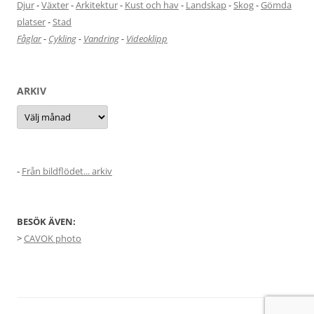
Djur
-
Växter
-
Arkitektur
-
Kust och hav
-
Landskap
-
Skog
-
Gömda
platser
-
Stad
Fåglar
-
Cykling
-
Vandring
-
Videoklipp
ARKIV
Arkiv
-
Från bildflödet... arkiv
BESÖK ÄVEN:
>
CAVOK photo