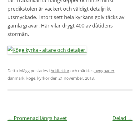
tal. Träbänkarna i långskeppet och inte minst
predikstolen är vackert och väldigt detaljrikt
utsmyckade. I stort sett hela kyrkans golv täcks av
gamla gravar. Här vilar drygt 400 av dåtidens
stormän.
Detta inlägg postades i
Arkitektur
och märktes
byggnader
,
danmark
,
köge
,
kyrkor
den
21 november, 2013
.
Inläggsnavigering
←
Promenad längs havet
Delad
→